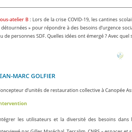
________________________________________________________________
ous-atelier B
: Lors de la crise COVID-19, les cantines scolai
 détournées » pour répondre à des besoins d’urgence soci
u de personnes SDF. Quelles idées ont émergé ? Avec quel su
JEAN-MARC GOLFIER
oncepteur d’unités de restauration collective à Canopée As
ntervention
ntégrer les utilisateurs et la diversité des besoins dan
nterviewé par Gilles Maréchal, Terralim, CNRS « espaces et s