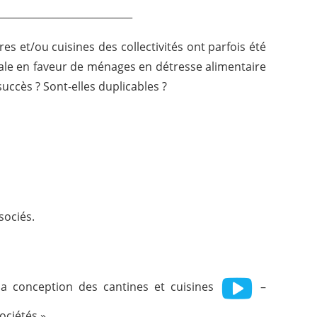
___________________________
res et/ou cuisines des collectivités ont parfois été
ale en faveur de ménages en détresse alimentaire
ccès ? Sont-elles duplicables ?
sociés.
s la conception des cantines et cuisines
–
ociétés ».