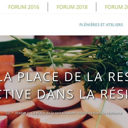
FORUM 2016
FORUM 2018
FORUM 2
PLÉNIÈRES ET ATELIERS
 LA PLACE DE LA 
TIVE DANS LA RÉS
>
Atelier 1 : La place de la restauration collective dans la résilience