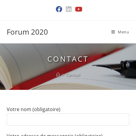
Skip
to
content
Forum 2020
Menu
CONTACT
>
Contact
Votre nom (obligatoire)